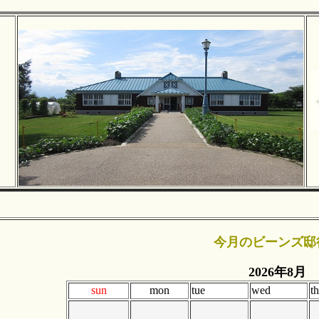
今月のビーンズ邸
2026年8月
sun
mon
tue
wed
t