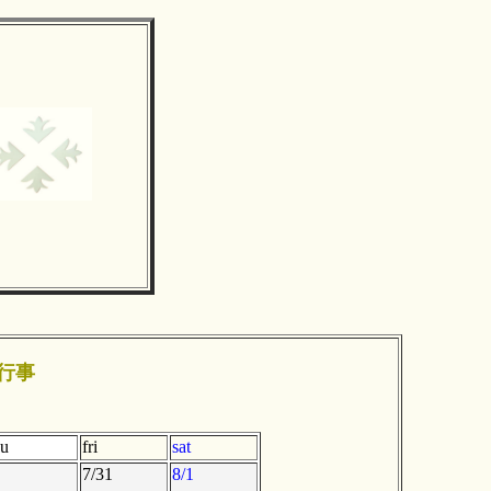
行事
hu
fri
sat
7/31
8/1